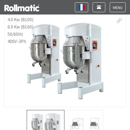
Toggle
Toggle
navigation
navigation
Toggle
navigat
4.0 Kw (B100)
6.0 Kw (B160)
50/60Hz
400V-3Ph