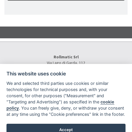
Rollmatic Srl
Via Lago di Garda, 112
36015 Schio (VI) - Italy
This website uses cookie
Tel.
+39 0445 577000
E-Mail:
info@rollmatic.com
We and selected third parties use cookies or similar
VAT Number: 03391250242
technologies for technical purposes and, with your
C.F. e N. Registro Imprese: 03391250242
consent, for other purposes ("Measurement" and
Rollmatic Srl © 2026 - All Rights Reserved
"Targeting and Advertising") as specified in the
cookie
policy
. You can freely give, deny, or withdraw your consent
at any time using the "Cookie preferences" link in the footer.
Accept