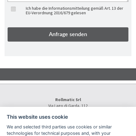
Ich habe die Informationsmitteilung gemäß Art. 13 der
EU-Verordnung 2016/679 gelesen
Rollmatic Srl
Via Lago di Garda, 112
36015 Schio (VI) - Italy
This website uses cookie
Tel.
+39 0445 577000
E-Mail:
info@rollmatic.com
We and selected third parties use cookies or similar
VAT Number: 03391250242
technologies for technical purposes and, with your