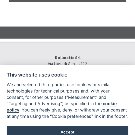
Rollmatic Srl
Via Lago di Garda, 112
36015 Schio (VI) - Italy
This website uses cookie
Tel.
+39 0445 577000
E-Mail:
info@rollmatic.com
We and selected third parties use cookies or similar
VAT Number: 03391250242
technologies for technical purposes and, with your
C.F. e N. Registro Imprese: 03391250242
consent, for other purposes ("Measurement" and
Rollmatic Srl © 2026 - All Rights Reserved
"Targeting and Advertising") as specified in the
cookie
policy
. You can freely give, deny, or withdraw your consent
at any time using the "Cookie preferences" link in the footer.
Accept