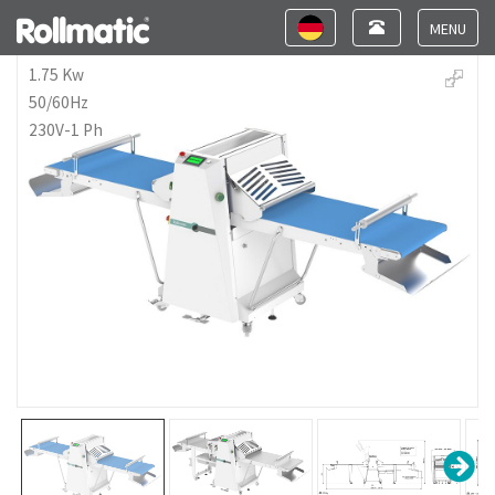
Toggle
Toggle
navigation
navigation
Toggle
navigat
1.75 Kw
50/60Hz
230V-1 Ph