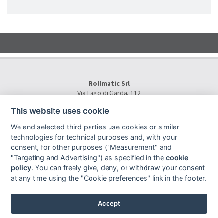
Rollmatic Srl
Via Lago di Garda, 112
36015 Schio (VI) - Italy
This website uses cookie
Tel.
+39 0445 577000
E-Mail:
info@rollmatic.com
We and selected third parties use cookies or similar
VAT Number: 03391250242
technologies for technical purposes and, with your
C.F. e N. Registro Imprese: 03391250242
consent, for other purposes ("Measurement" and
Rollmatic Srl © 2026 - All Rights Reserved
"Targeting and Advertising") as specified in the
cookie
policy
. You can freely give, deny, or withdraw your consent
at any time using the "Cookie preferences" link in the footer.
Accept
Sitemap
|
Privacy
|
|
|
Legal notes
|
Project By Mediatrend.it