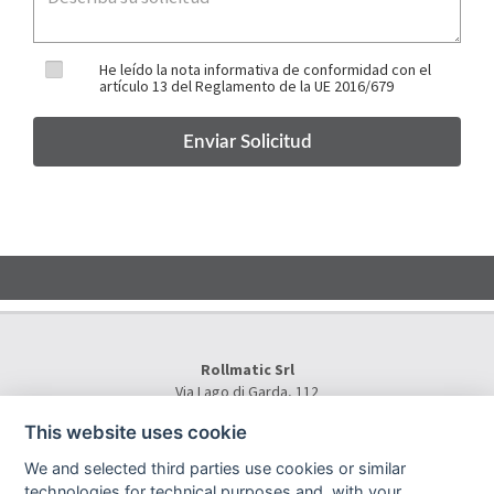
He leído la nota informativa de conformidad con el
artículo 13 del Reglamento de la UE 2016/679
Rollmatic Srl
Via Lago di Garda, 112
36015 Schio (VI) - Italy
This website uses cookie
Tel.
+39 0445 577000
E-Mail:
info@rollmatic.com
We and selected third parties use cookies or similar
VAT Number: 03391250242
technologies for technical purposes and, with your