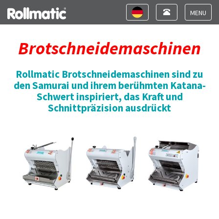
Toggle
Toggle
navigation
navigation
Toggle
navigat
Brotschneidemaschinen
Rollmatic
Brotschneidemaschinen
sind zu
den
Samurai
und ihrem berühmten Katana-
Schwert inspiriert, das
Kraft
und
Schnittpräzision
ausdrückt