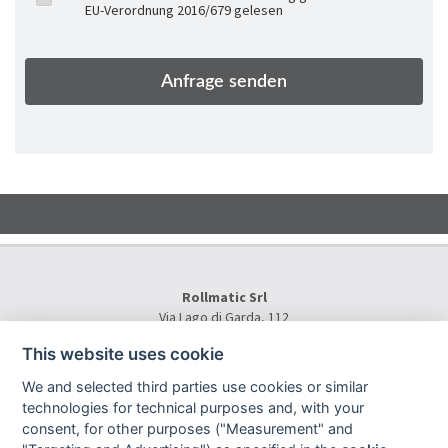
EU-Verordnung 2016/679 gelesen
Rollmatic Srl
Via Lago di Garda, 112
36015 Schio (VI) - Italy
This website uses cookie
Tel.
+39 0445 577000
E-Mail:
info@rollmatic.com
We and selected third parties use cookies or similar
VAT Number: 03391250242
technologies for technical purposes and, with your
C.F. e N. Registro Imprese: 03391250242
consent, for other purposes ("Measurement" and
Rollmatic Srl © 2026 - All Rights Reserved