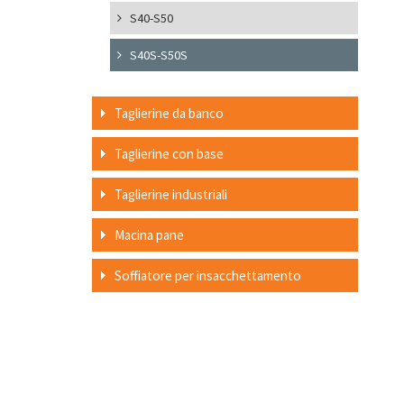
S40-S50
S40S-S50S
Taglierine da banco
Taglierine con base
Taglierine industriali
Macina pane
Soffiatore per insacchettamento