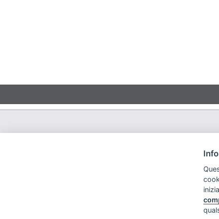
Inf
Ques
cook
inizi
com
qual