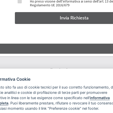
Ho preso visione dell’informativa ai sensi dell’art. 13 de
Regolamento UE 2016/679
Rollmatic Srl
Via Lago di Garda, 112
-
36015 Schio (VI) - Italy
ormativa Cookie
Tel.
+39 0445 577000
E-Mail:
info@rollmatic.com
to sito fa uso di cookie tecnici per il suo corretto funzionamento, d
Partita IVA: 03391250242
ie analitici e cookie di profilazione di terze parti per promuovere
C.F. e N. Registro Imprese: 03391250242
ative in linea con le tue esigenze come specificato nell'
informativa
Rollmatic Srl © 2026 - All Rights Reserved
pleta
. Puoi liberamente prestare, rifiutare o revocare il tuo consenso
siasi momento usando il link "Preferenze cookie" nel footer.