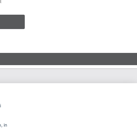
l
i
, in