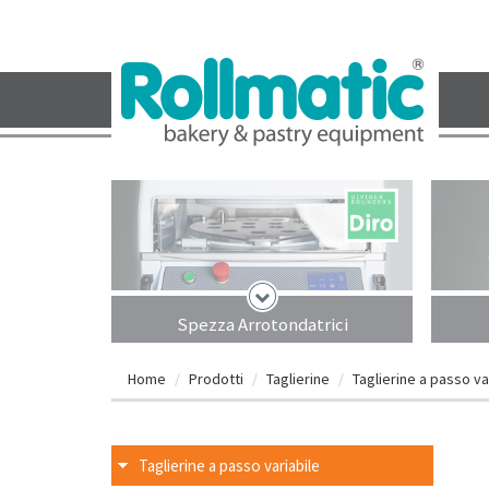
Spezza Arrotondatrici
Home
Prodotti
Taglierine
Taglierine a passo va
Taglierine a passo variabile