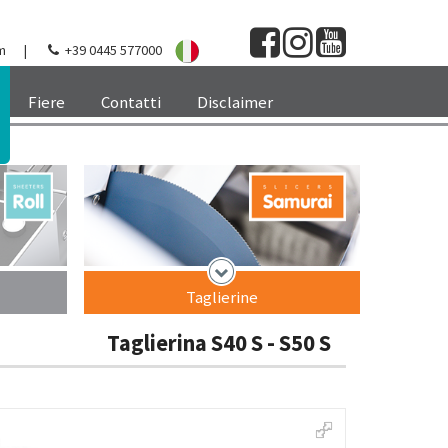
m
|
+39 0445 577000
Fiere
Contatti
Disclaimer
Taglierine
Taglierina S40 S - S50 S