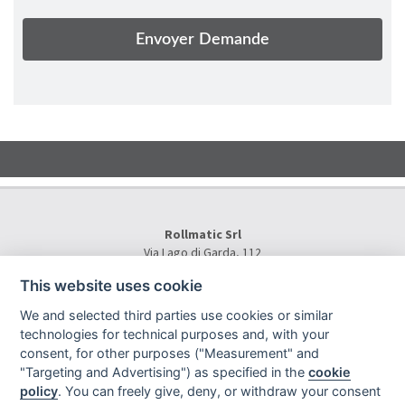
Rollmatic Srl
Via Lago di Garda, 112
36015 Schio (VI) - Italy
This website uses cookie
Tel.
+39 0445 577000
E-Mail:
info@rollmatic.com
We and selected third parties use cookies or similar
VAT Number: 03391250242
technologies for technical purposes and, with your
C.F. e N. Registro Imprese: 03391250242
consent, for other purposes ("Measurement" and
Rollmatic Srl © 2026 - All Rights Reserved
"Targeting and Advertising") as specified in the
cookie
policy
. You can freely give, deny, or withdraw your consent