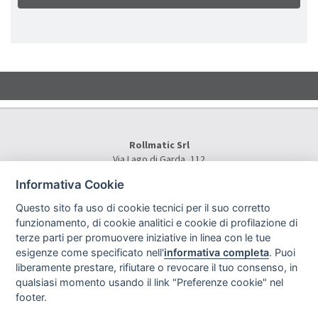
Rollmatic Srl
Via Lago di Garda, 112
36015 Schio (VI) - Italy
Informativa Cookie
Tel.
+39 0445 577000
E-Mail:
info@rollmatic.com
Questo sito fa uso di cookie tecnici per il suo corretto
Partita IVA: 03391250242
funzionamento, di cookie analitici e cookie di profilazione di
C.F. e N. Registro Imprese: 03391250242
terze parti per promuovere iniziative in linea con le tue
Rollmatic Srl © 2026 - All Rights Reserved
esigenze come specificato nell'
informativa completa
. Puoi
liberamente prestare, rifiutare o revocare il tuo consenso, in
qualsiasi momento usando il link "Preferenze cookie" nel
footer.