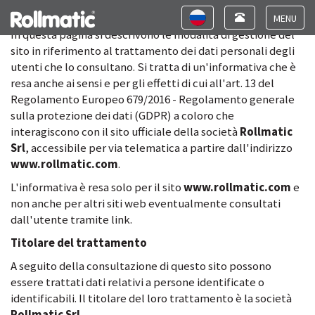
Perché questo avviso
Toggle
Toggle
navigation
navigation
Toggle
In questa pagina si descrivono le modalità di gestione del
navigat
sito in riferimento al trattamento dei dati personali degli
utenti che lo consultano. Si tratta di un'informativa che è
resa anche ai sensi e per gli effetti di cui all'art. 13 del
Regolamento Europeo 679/2016 - Regolamento generale
sulla protezione dei dati (GDPR) a coloro che
interagiscono con il sito ufficiale della società
Rollmatic
Srl
, accessibile per via telematica a partire dall'indirizzo
www.rollmatic.com
.
L'informativa è resa solo per il sito
www.rollmatic.com
e
non anche per altri siti web eventualmente consultati
dall'utente tramite link.
Titolare del trattamento
A seguito della consultazione di questo sito possono
essere trattati dati relativi a persone identificate o
identificabili. Il titolare del loro trattamento è la società
Rollmatic Srl
.