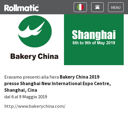
Bakery China Expo 2019
Toggle
Toggle
navigation
navigation
Toggle
navigat
Eravamo presenti alla fiera
Bakery China 2019
presso Shanghai New International Expo Centre,
Shanghai, Cina
dal 6 al 9 Maggio 2019
http://www.bakerychina.com/