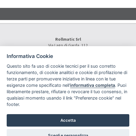
Rollmatic Srl
Via Lago di Garda, 112
36015 Schio (VI) - Italy
Informativa Cookie
Tel.
+39 0445 577000
E-Mail:
info@rollmatic.com
Questo sito fa uso di cookie tecnici per il suo corretto
Partita IVA: 03391250242
funzionamento, di cookie analitici e cookie di profilazione di
C.F. e N. Registro Imprese: 03391250242
terze parti per promuovere iniziative in linea con le tue
Rollmatic Srl © 2026 - All Rights Reserved
esigenze come specificato nell'
informativa completa
. Puoi
liberamente prestare, rifiutare o revocare il tuo consenso, in
qualsiasi momento usando il link "Preferenze cookie" nel
footer.
Accetta
Mappa del sito
|
Privacy
|
Cookie Policy
|
Preferenze Cookies
|
Note Legali
|
Project By Mediatrend.it
Scegli e personalizza